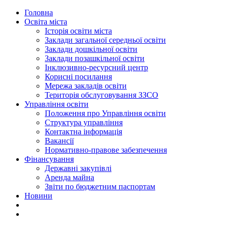
Головна
Освіта міста
Історія освіти міста
Заклади загальної середньої освіти
Заклади дошкільної освіти
Заклади позашкільної освіти
Інклюзивно-ресурсний центр
Корисні посилання
Мережа закладів освіти
Територія обслуговування ЗЗСО
Управління освіти
Положення про Управління освіти
Структура управління
Контактна інформація
Вакансії
Нормативно-правове забезпечення
Фінансування
Державні закупівлі
Аренда майна
Звіти по бюджетним паспортам
Новини