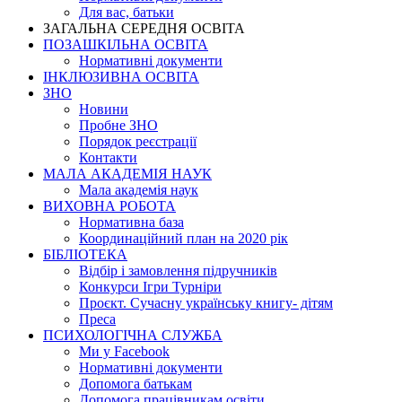
Для вас, батьки
ЗАГАЛЬНА СЕРЕДНЯ ОСВІТА
ПОЗАШКІЛЬНА ОСВІТА
Нормативні документи
ІНКЛЮЗИВНА ОСВІТА
ЗНО
Новини
Пробне ЗНО
Порядок реєстрації
Контакти
МАЛА АКАДЕМІЯ НАУК
Мала академія наук
ВИХОВНА РОБОТА
Нормативна база
Координаційний план на 2020 рік
БІБЛІОТЕКА
Відбір і замовлення підручників
Конкурси Ігри Турніри
Проєкт. Сучасну українську книгу- дітям
Преса
ПСИХОЛОГІЧНА СЛУЖБА
Ми у Facebook
Нормативні документи
Допомога батькам
Допомога працівникам освіти