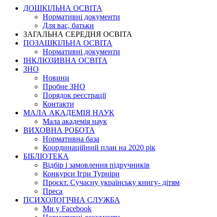
ДОШКІЛЬНА ОСВІТА
Нормативні документи
Для вас, батьки
ЗАГАЛЬНА СЕРЕДНЯ ОСВІТА
ПОЗАШКІЛЬНА ОСВІТА
Нормативні документи
ІНКЛЮЗИВНА ОСВІТА
ЗНО
Новини
Пробне ЗНО
Порядок реєстрації
Контакти
МАЛА АКАДЕМІЯ НАУК
Мала академія наук
ВИХОВНА РОБОТА
Нормативна база
Координаційний план на 2020 рік
БІБЛІОТЕКА
Відбір і замовлення підручників
Конкурси Ігри Турніри
Проєкт. Сучасну українську книгу- дітям
Преса
ПСИХОЛОГІЧНА СЛУЖБА
Ми у Facebook