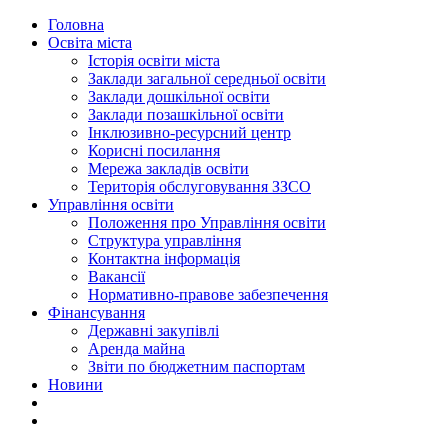
Головна
Освіта міста
Історія освіти міста
Заклади загальної середньої освіти
Заклади дошкільної освіти
Заклади позашкільної освіти
Інклюзивно-ресурсний центр
Корисні посилання
Мережа закладів освіти
Територія обслуговування ЗЗСО
Управління освіти
Положення про Управління освіти
Структура управління
Контактна інформація
Вакансії
Нормативно-правове забезпечення
Фінансування
Державні закупівлі
Аренда майна
Звіти по бюджетним паспортам
Новини