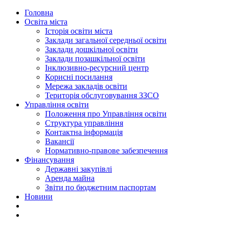
Головна
Освіта міста
Історія освіти міста
Заклади загальної середньої освіти
Заклади дошкільної освіти
Заклади позашкільної освіти
Інклюзивно-ресурсний центр
Корисні посилання
Мережа закладів освіти
Територія обслуговування ЗЗСО
Управління освіти
Положення про Управління освіти
Структура управління
Контактна інформація
Вакансії
Нормативно-правове забезпечення
Фінансування
Державні закупівлі
Аренда майна
Звіти по бюджетним паспортам
Новини