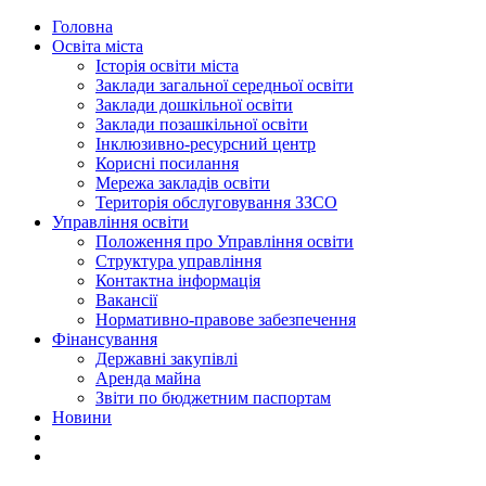
Головна
Освіта міста
Історія освіти міста
Заклади загальної середньої освіти
Заклади дошкільної освіти
Заклади позашкільної освіти
Інклюзивно-ресурсний центр
Корисні посилання
Мережа закладів освіти
Територія обслуговування ЗЗСО
Управління освіти
Положення про Управління освіти
Структура управління
Контактна інформація
Вакансії
Нормативно-правове забезпечення
Фінансування
Державні закупівлі
Аренда майна
Звіти по бюджетним паспортам
Новини