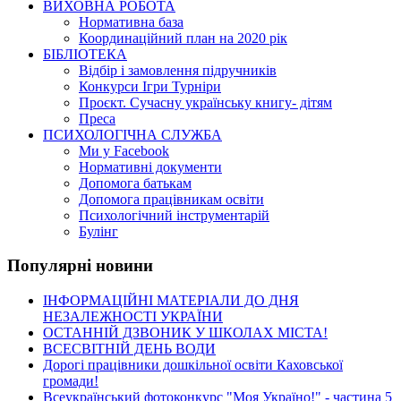
ВИХОВНА РОБОТА
Нормативна база
Координаційний план на 2020 рік
БІБЛІОТЕКА
Відбір і замовлення підручників
Конкурси Ігри Турніри
Проєкт. Сучасну українську книгу- дітям
Преса
ПСИХОЛОГІЧНА СЛУЖБА
Ми у Facebook
Нормативні документи
Допомога батькам
Допомога працівникам освіти
Психологічний інструментарій
Булінг
Популярні новини
ІНФОРМАЦІЙНІ МАТЕРІАЛИ ДО ДНЯ
НЕЗАЛЕЖНОСТІ УКРАЇНИ
ОСТАННІЙ ДЗВОНИК У ШКОЛАХ МІСТА!
ВСЕСВІТНІЙ ДЕНЬ ВОДИ
Дорогі працівники дошкільної освіти Каховської
громади!
Всеукраїнський фотоконкурс "Моя Україно!" - частина 5