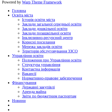
Powered by
Warp Theme Framework
Головна
Освіта міста
Історія освіти міста
Заклади загальної середньої освіти
Заклади дошкільної освіти
Заклади позашкільної освіти
Інклюзивно-ресурсний центр
Корисні посилання
Мережа закладів освіти
Територія обслуговування ЗЗСО
Управління освіти
Положення про Управління освіти
Структура управління
Контактна інформація
Вакансії
Нормативно-правове забезпечення
Фінансування
Державні закупівлі
Аренда майна
Звіти по бюджетним паспортам
Новини