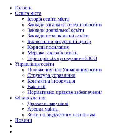
Головна
Освіта міста
Історія освіти міста
Заклади загальної середньої освіти
Заклади дошкільної освіти
Заклади позашкільної освіти
Інклюзивно-ресурсний центр
Корисні посилання
Мережа закладів освіти
Територія обслуговування ЗЗСО
Управління освіти
Положення про Управління освіти
Структура управління
Контактна інформація
Вакансії
Нормативно-правове забезпечення
Фінансування
Державні закупівлі
Аренда майна
Звіти по бюджетним паспортам
Новини