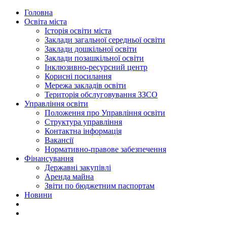
Головна
Освіта міста
Історія освіти міста
Заклади загальної середньої освіти
Заклади дошкільної освіти
Заклади позашкільної освіти
Інклюзивно-ресурсний центр
Корисні посилання
Мережа закладів освіти
Територія обслуговування ЗЗСО
Управління освіти
Положення про Управління освіти
Структура управління
Контактна інформація
Вакансії
Нормативно-правове забезпечення
Фінансування
Державні закупівлі
Аренда майна
Звіти по бюджетним паспортам
Новини