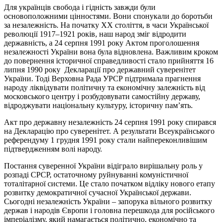
Для українців свобода і гідність завжди були
основоположними цінностями. Вони спонукали до боротьби
за незалежність. На початку ХХ століття, в часи Української
революції 1917–1921 років, наш народ зміг відродити
державність, а 24 серпня 1991 року Актом проголошення
незалежності України вона була відновлена. Важливим кроком
до повернення історичної справедливості стало прийняття 16
липня 1990 року Декларації про державний суверенітет
України. Тоді Верховна Рада УРСР підтримала прагнення
народу ліквідувати політичну та економічну залежність від
московського центру і розбудовувати самостійну державу,
відроджувати національну культуру, історичну пам’ять.
Акт про державну незалежність 24 серпня 1991 року спирався
на Декларацію про суверенітет. А результати Всеукраїнського
референдуму 1 грудня 1991 року стали найпереконливішим
підтвердженням волі народу.
Постання суверенної України відіграло вирішальну роль у
розпаді СРСР, остаточному руйнуванні комуністичної
тоталітарної системи. Це стало початком відліку нового етапу
розвитку демократичної сучасної Української держави.
Сьогодні незалежність України – запорука вільного розвитку
держав і народів Європи і головна перешкода для російського
імперіалізму, який намагається політично, економічно та