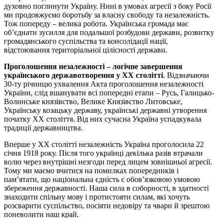
духовно поглинути Україну. Нині в умовах агресії з боку Росії
ми продовжуємо боротьбу за власну свободу та незалежність.
Тож попереду – велика робота. Українська громада має
об’єднати зусилля для подальшої розбудови держави, розвитку
громадянського суспільства та консолідації нації,
відстоювання територіальної цілісності держави.
Проголошення незалежності – логічне завершення
українського державотворення у ХХ столітті
. Відзначаючи
30-ту річницю ухвалення Акта проголошення незалежності
України, слід вшанувати всі попередні етапи – Русь, Галицько-
Волинське князівство, Велике Князівство Литовське,
Українську козацьку державу, українські державні утворення
початку ХХ століття. Від них сучасна Україна успадкувала
традиції державництва.
Вперше у ХХ столітті незалежність Україна проголосила 22
січня 1918 року. Після того українці декілька разів втрачали
волю через внутрішні незгоди перед лицем зовнішньої агресії.
Тому ми маємо вчитися на помилках попередників і
пам’ятати, що національна єдність є обов’язковою умовою
збереження державності. Наша сила в соборності, в здатності
знаходити спільну мову і протистояти силам, які хочуть
розсварити суспільство, посіяти недовіру та чвари й зрештою
поневолити наш край.