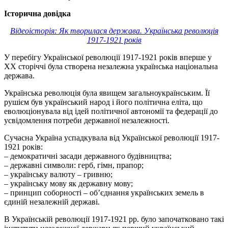
Історична довідка
Відеоісторія: Як творилася держава. Українська революція
1917-1921 років
У перебігу Української революції 1917-1921 років вперше у
ХХ сторіччі була створена незалежна українська національна
держава.
Українська революція була явищем загальноукраїнським. Її
рушієм був український народ і його політична еліта, що
еволюціонувала від ідей політичної автономії та федерації до
усвідомлення потреби державної незалежності.
Сучасна Україна успадкувала від Української революції 1917-
1921 років:
– демократичні засади державного будівництва;
– державні символи: герб, гімн, прапор;
– українську валюту – гривню;
– українську мову як державну мову;
– принцип соборності – об’єднання українських земель в
єдиній незалежній державі.
В Українській революції 1917-1921 рр. було започатковано такі