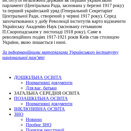
інститути незалежної держави як перший український
парламент (Центральна Рада, заснована у березні 1917 року)
та перший український уряд (Генеральний Секретаріат
Центральної Ради, створений у червні 1917 року). Серед
започаткованих у добу Революції інститутів варто відзначити
Українську Академію Наук (засновану гетьманом
П.Скоропадським у листопаді 1918 року). Саме в
революційних подіях 1917-1921 років Київ став столицею
України, якою лишається і нині.
За інформаційними матеріалами Українського інституту
національної пам’яті
ДОШКІЛЬНА ОСВІТА
Нормативні документи
Для вас, батьки
ЗАГАЛЬНА СЕРЕДНЯ ОСВІТА
ПОЗАШКІЛЬНА ОСВІТА
Нормативні документи
ІНКЛЮЗИВНА ОСВІТА
ЗНО
Новини
Пробне ЗНО
Порядок реєстрації